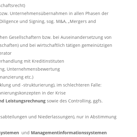
chaftsrecht)
bzw. Unternehmensübernahmen in allen Phasen der
e Diligence und Signing, sog. M&A, „Mergers and
hen Gesellschaftern bzw. bei Auseinandersetzung von
schaften) und bei wirtschaftlich tätigen gemeinützigen
erator
rhandlung mit Kreditinstituten
nung, Unternehmensbewertung
inanzierung etc.)
lung und -strukturierung), im schlechteren Falle:
anierungskonzepten in der Krise
nd Leistungsrechnung
sowie des Controlling, ggfs.
sabteilungen und Niederlassungen), nur in Abstimmung
systemen
und
Managementinformationssystemen