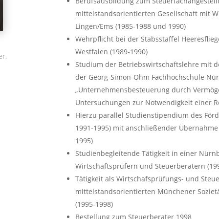
Berufsausbildung zum Steuerfachangestellt
mittelstandsorientierten Gesellschaft mit 
Lingen/Ems (1985-1988 und 1990)
Wehrpflicht bei der Stabsstaffel Heeresfl
Westfalen (1989-1990)
er,
Studium der Betriebswirtschaftslehre mit 
der Georg-Simon-Ohm Fachhochschule Nürn
„Unternehmensbesteuerung durch Vermöge
Untersuchungen zur Notwendigkeit einer R
Hierzu parallel Studienstipendium des För
1991-1995) mit anschließender Übernahme i
1995)
Studienbegleitende Tätigkeit in einer Nürn
Wirtschaftsprüfern und Steuerberatern (19
Tätigkeit als Wirtschafsprüfungs- und Steu
mittelstandsorientierten Münchener Soziet
(1995-1998)
Bestellung zum Steuerberater 1998