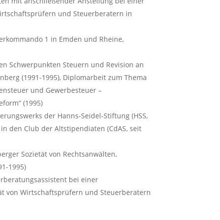
en mit anschließender Anstellung bei einer
Wirtschaftsprüfern und Steuerberatern in
iegerkommando 1 in Emden und Rheine,
den Schwerpunkten Steuern und Revision an
berg (1991-1995), Diplomarbeit zum Thema
nsteuer und Gewerbesteuer –
eform“ (1995)
derungswerks der Hanns-Seidel-Stiftung (HSS,
n den Club der Altstipendiaten (CdAS, seit
berger Sozietät von Rechtsanwälten,
91-1995)
erberatungsassistent bei einer
ät von Wirtschaftsprüfern und Steuerberatern